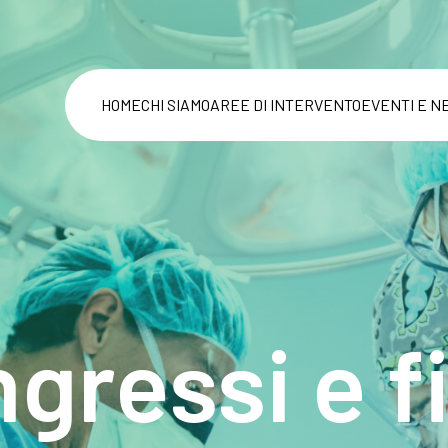
HOME
CHI SIAMO
AREE DI INTERVENTO
EVENTI E N
gressi e f