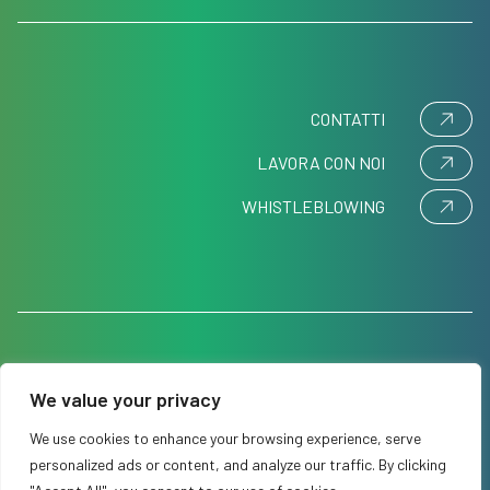
CONTATTI
LAVORA CON NOI
WHISTLEBLOWING
We value your privacy
©2024 Movi SpA – Via Dione Cassio 15 – 20138 Milano, Italy
CF/P.IVA – VAT No: IT 11575580151 R.E.A.: MI 1477333
We use cookies to enhance your browsing experience, serve
personalized ads or content, and analyze our traffic. By clicking
Cookie policy
Privacy Policy